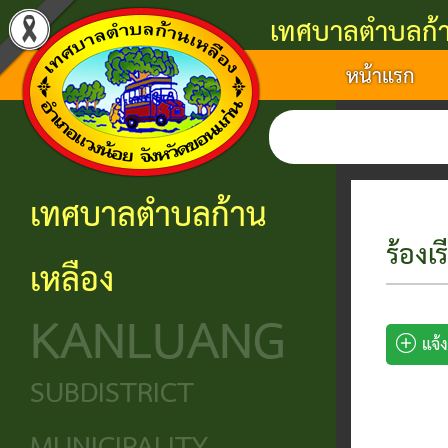
เทศบาลตำบลก้า
หน้าแรก
แนะนำ
งาน
โครงสร้าง
ศูนย์
ติดต่อ
เทศบาล
บริการ
องค์กร
ข้อมูล
ข้อมูล
การ
ประชาชน
ข่าวสาร
ประวัติ
โครงสร้าง
เทศบาลตำบลก้าน
ติดต่อ
ความ
เทศบาล
หน่วย
นโยบาย
ร้องเ
เหลือง
เป็นมา
แจ้ง
บริการ
โครงสร้าง
และ
KANLUANG
ความ
ข้อมูล
ประชาชน
นิติบัญญัติ
แผน
แจ้
เดือด
พื้น
งาน
ศูนย์ช่วย
โครงสร้าง
SUBDISTRICT
ร้อน
ฐาน
เหลือ
ฝ่าย
ศูนย์
ร้อง