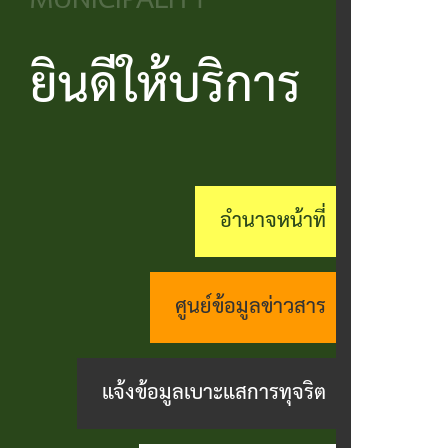
MUNICIPALITY
วิสัยทัศน์
ประชาชน
บริหาร
ข้อมูล
เรียน
และ
ข่าวสาร
ยินดีให้บริการ
แบบ
โครงสร้าง
ร้อง
ยุทธศาสตร์
ฟอร์ม
ส่วน
สถานะ
ทุกข์
อำนาจ
ต่างๆ
ราชการ
ทางการ
กระดาน
หน้าที่
แบบสอบถาม
สำนัก
สนทนา
อำนาจหน้าที่
กิจการ
ความพึง
ปลัด
คู่มือ
(Q&A)
สภา
พอใจ
ประชาชน
กอง
ร้อง
ศูนย์ข้อมูลข่าวสาร
เทศบาล
ตามพ
ร้อง
คลัง
เรียน
รบ.อำนวย
เรียน
ด้าน
แจ้งข้อมูลเบาะแสการทุจริต
กอง
ความ
ร้อง
งาน
ช่าง