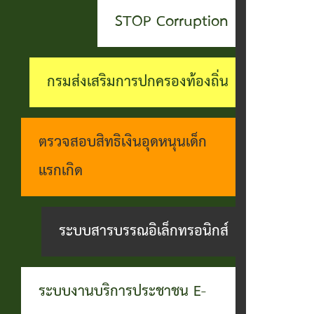
สะดวกฯ
ทุกข์
บุคคล
STOP Corruption
กอง
บุคคล
ตรวจ
ช่อง
สาธารณสุข
ที่น่า
สอบ
ทางการ
กรมส่งเสริมการปกครองท้องถิ่น
และสิ่ง
ยกย่อง
ราย
รับฟัง
แวดล้อม
ชื่อ
การ
ความ
ตรวจสอบสิทธิเงินอุดหนุนเด็ก
กอง
โอน
ดำเนิน
คิดเห็น
แรกเกิด
การ
เงิน
การตาม
แจ้ง
ศึกษา
เข้า
นโยบาย
ระบบสารบรรณอิเล็กทรอนิกส์
ข้อมูล
บัญชี
การ
เบาะแส
เบี้ย
บริหาร
การ
ระบบงานบริการประชาชน E-
ยังชีพ
งาน