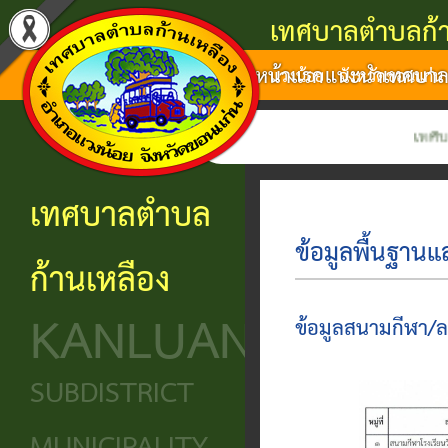
เทศบาลตำบลก้า
หน้าแรก
แนะนำเทศบา
แนะนำ
งาน
โครงสร้าง
ศูนย์
ติดต่อ
แวงน้อย จังหวัดขอนแก่น
เทศบาล
บริการ
องค์กร
ข้อมูล
ข้อมูล
เทศบาลตำบลก้าน
การ
ประชาชน
ข่าวสาร
ประวัติ
โครงสร้าง
เทศบาลตำบล
ติดต่อ
ความ
เทศบาล
หน่วย
นโยบาย
ข้อมูลพื้นฐาน
ก้านเหลือง
เป็นมา
แจ้ง
บริการ
โครงสร้าง
และ
KANLUANG
ความ
ข้อมูล
ประชาชน
นิติบัญญัติ
แผน
ข้อมูลสนามกีฬา/
เดือด
พื้น
งาน
ศูนย์ช่วย
โครงสร้าง
SUBDISTRICT
ร้อน
ฐาน
เหลือ
ฝ่าย
ศูนย์
ร้อง