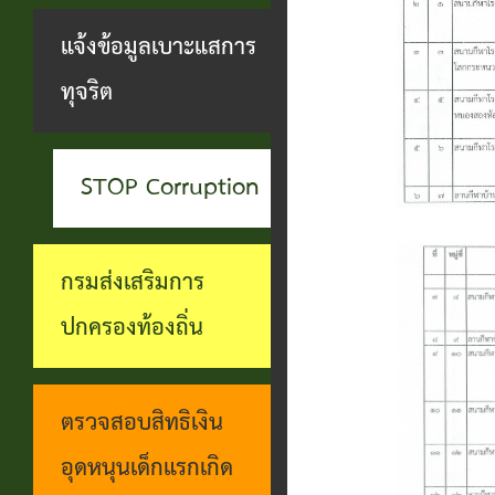
สะดวกฯ
ทุกข์
บุคคล
แจ้งข้อมูลเบาะแสการ
กอง
บุคคล
ตรวจ
ช่อง
ทุจริต
สาธารณสุข
ที่น่า
สอบ
ทางการ
และสิ่ง
ยกย่อง
ราย
รับฟัง
แวดล้อม
STOP Corruption
ชื่อ
การ
ความ
กอง
โอน
ดำเนิน
คิดเห็น
กรมส่งเสริมการ
การ
เงิน
การตาม
แจ้ง
ปกครองท้องถิ่น
ศึกษา
เข้า
นโยบาย
ข้อมูล
บัญชี
การ
เบาะแส
ตรวจสอบสิทธิเงิน
เบี้ย
บริหาร
การ
อุดหนุนเด็กแรกเกิด
ยังชีพ
งาน