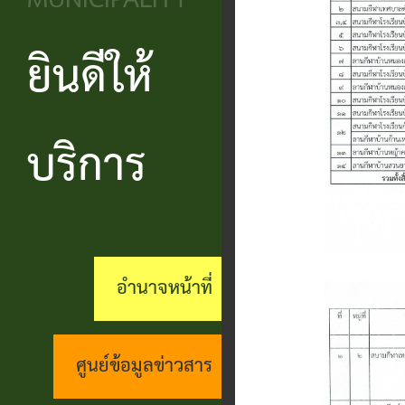
MUNICIPALITY
วิสัยทัศน์
ประชาชน
บริหาร
ข้อมูล
เรียน
และ
ข่าวสาร
ยินดีให้
แบบ
โครงสร้าง
ร้อง
ยุทธศาสตร์
ฟอร์ม
ส่วน
สถานะ
ทุกข์
อำนาจ
ต่างๆ
ราชการ
ทางการ
บริการ
กระดาน
หน้าที่
แบบสอบถาม
สำนัก
สนทนา
กิจการ
ความพึง
ปลัด
คู่มือ
(Q&A)
สภา
พอใจ
ประชาชน
กอง
ร้อง
อำนาจหน้าที่
เทศบาล
ตามพ
ร้อง
คลัง
เรียน
รบ.อำนวย
เรียน
ด้าน
กอง
ศูนย์ข้อมูลข่าวสาร
ความ
ร้อง
งาน
ช่าง