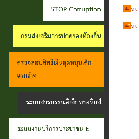
สะดวกฯ
ทุกข์
บุคคล
STOP Corruption
หมา
กอง
บุคคล
ตรวจ
ช่อง
สาธารณสุข
หมา
ที่น่า
สอบ
ทางการ
กรมส่งเสริมการปกครองท้องถิ่น
และสิ่ง
ยกย่อง
ราย
รับฟัง
แวดล้อม
ชื่อ
การ
ความ
ตรวจสอบสิทธิเงินอุดหนุนเด็ก
กอง
โอน
ดำเนิน
คิดเห็น
แรกเกิด
การ
เงิน
การตาม
แจ้ง
ศึกษา
เข้า
นโยบาย
ระบบสารบรรณอิเล็กทรอนิกส์
ข้อมูล
บัญชี
การ
เบาะแส
เบี้ย
บริหาร
การ
ระบบงานบริการประชาชน E-
ยังชีพ
งาน