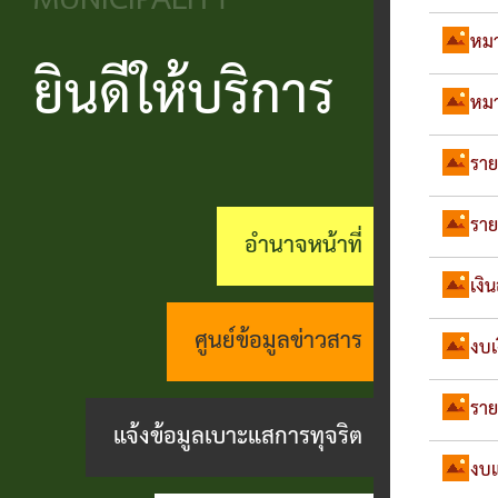
MUNICIPALITY
วิสัยทัศน์
ประชาชน
บริหาร
ข้อมูล
เรียน
หมา
และ
ข่าวสาร
ยินดีให้บริการ
แบบ
โครงสร้าง
ร้อง
หมา
ยุทธศาสตร์
ฟอร์ม
ส่วน
สถานะ
ทุกข์
ราย
อำนาจ
ต่างๆ
ราชการ
ทางการ
กระดาน
หน้าที่
แบบสอบถาม
สำนัก
ราย
สนทนา
อำนาจหน้าที่
กิจการ
ความพึง
ปลัด
คู่มือ
(Q&A)
เงิ
สภา
พอใจ
ประชาชน
กอง
ร้อง
ศูนย์ข้อมูลข่าวสาร
งบเ
เทศบาล
ตามพ
ร้อง
คลัง
เรียน
รบ.อำนวย
ราย
เรียน
ด้าน
แจ้งข้อมูลเบาะแสการทุจริต
กอง
ความ
ร้อง
งาน
งบแ
ช่าง