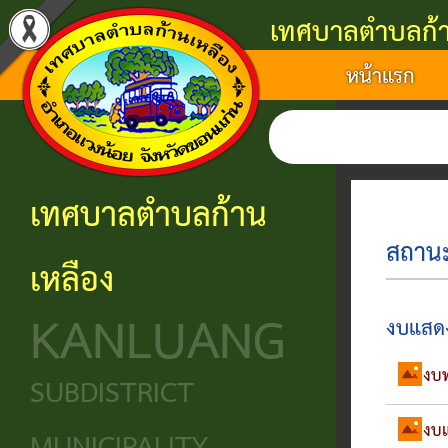
เทศบาลตำบลก้า
หน้าแรก
แนะนำ
งาน
โครงสร้าง
ศูนย์
ติดต่อ
เทศบาล
บริการ
องค์กร
ข้อมูล
ข้อมูล
การ
ประชาชน
ข่าวสาร
ประวัติ
โครงสร้าง
เทศบาลตำบลก้าน
ติดต่อ
ความ
เทศบาล
หน่วย
นโยบาย
เหลือง
เป็นมา
แจ้ง
บริการ
โครงสร้าง
และ
KANLUANG
ความ
ข้อมูล
ประชาชน
นิติบัญญัติ
แผน
งบแสด
เดือด
พื้น
งาน
งบท
ศูนย์ช่วย
โครงสร้าง
SUBDISTRICT
ร้อน
ฐาน
เหลือ
ฝ่าย
ศูนย์
งบแ
ร้อง