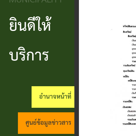
MUNICIPALITY
วิสัยทัศน์
ประชาชน
บริหาร
ข้อมูล
เรียน
และ
ข่าวสาร
ยินดีให้
แบบ
โครงสร้าง
ร้อง
ยุทธศาสตร์
ฟอร์ม
ส่วน
สถานะ
ทุกข์
อำนาจ
ต่างๆ
ราชการ
ทางการ
บริการ
กระดาน
หน้าที่
แบบสอบถาม
สำนัก
สนทนา
กิจการ
ความพึง
ปลัด
คู่มือ
(Q&A)
สภา
พอใจ
ประชาชน
กอง
ร้อง
อำนาจหน้าที่
เทศบาล
ตามพ
ร้อง
คลัง
เรียน
รบ.อำนวย
เรียน
ด้าน
กอง
ศูนย์ข้อมูลข่าวสาร
ความ
ร้อง
งาน
ช่าง