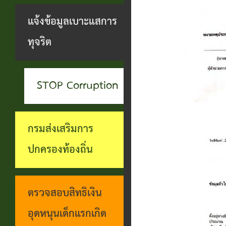
สะดวกฯ
ทุกข์
บุคคล
แจ้งข้อมูลเบาะแสการ
กอง
บุคคล
ตรวจ
ช่อง
ทุจริต
สาธารณสุข
ที่น่า
สอบ
ทางการ
และสิ่ง
ยกย่อง
ราย
รับฟัง
แวดล้อม
STOP Corruption
ชื่อ
การ
ความ
กอง
โอน
ดำเนิน
คิดเห็น
กรมส่งเสริมการ
การ
เงิน
การตาม
แจ้ง
ปกครองท้องถิ่น
ศึกษา
เข้า
นโยบาย
ข้อมูล
บัญชี
การ
เบาะแส
ตรวจสอบสิทธิเงิน
เบี้ย
บริหาร
การ
อุดหนุนเด็กแรกเกิด
ยังชีพ
งาน