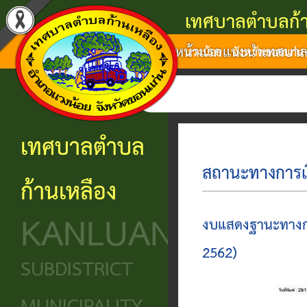
เทศบาลตำบลก้า
หน้าแรก
แนะนำเทศบา
แนะนำ
งาน
โครงสร้าง
ศูนย์
ติดต่อ
แวงน้อย จังหวัดขอนแก่น
เทศบาล
บริการ
องค์กร
ข้อมูล
ข้อมูล
การ
ประชาชน
ข่าวสาร
ประวัติ
โครงสร้าง
เทศบาลตำบล
ติดต่อ
ความ
เทศบาล
หน่วย
นโยบาย
ก้านเหลือง
เป็นมา
แจ้ง
บริการ
โครงสร้าง
และ
KANLUANG
ความ
ข้อมูล
ประชาชน
นิติบัญญัติ
แผน
งบแสดงฐานะทางกา
เดือด
พื้น
งาน
2562)
ศูนย์ช่วย
โครงสร้าง
SUBDISTRICT
ร้อน
ฐาน
เหลือ
ฝ่าย
ศูนย์
ร้อง