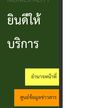
MUNICIPALITY
วิสัยทัศน์
ประชาชน
บริหาร
ข้อมูล
เรียน
และ
ข่าวสาร
ยินดีให้
แบบ
โครงสร้าง
ร้อง
ยุทธศาสตร์
ฟอร์ม
ส่วน
สถานะ
ทุกข์
อำนาจ
ต่างๆ
ราชการ
ทางการ
บริการ
กระดาน
หน้าที่
แบบสอบถาม
สำนัก
สนทนา
กิจการ
ความพึง
ปลัด
คู่มือ
(Q&A)
สภา
พอใจ
ประชาชน
กอง
ร้อง
อำนาจหน้าที่
เทศบาล
ตามพ
ร้อง
คลัง
เรียน
รบ.อำนวย
เรียน
ด้าน
กอง
ศูนย์ข้อมูลข่าวสาร
ความ
ร้อง
งาน
ช่าง