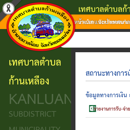
เทศบาลตำบลก้า
หน้าแรก
แนะนำเทศบา
แนะนำ
งาน
โครงสร้าง
ศูนย์
ติดต่อ
แวงน้อย จังหวัดขอนแก่น
เทศบาล
บริการ
องค์กร
ข้อมูล
ข้อมูล
การ
ประชาชน
ข่าวสาร
ประวัติ
โครงสร้าง
เทศบาลตำบล
ติดต่อ
ความ
เทศบาล
หน่วย
นโยบาย
ก้านเหลือง
เป็นมา
แจ้ง
บริการ
โครงสร้าง
และ
KANLUANG
ความ
ข้อมูล
ประชาชน
นิติบัญญัติ
แผน
ข้อมูลทางการเงิน
เดือด
พื้น
งาน
รายงานการรับ-จ่าย
ศูนย์ช่วย
โครงสร้าง
SUBDISTRICT
ร้อน
ฐาน
เหลือ
ฝ่าย
ศูนย์
ร้อง