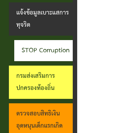
สะดวกฯ
ทุกข์
บุคคล
แจ้งข้อมูลเบาะแสการ
กอง
บุคคล
ตรวจ
ช่อง
ทุจริต
สาธารณสุข
ที่น่า
สอบ
ทางการ
และสิ่ง
ยกย่อง
ราย
รับฟัง
แวดล้อม
STOP Corruption
ชื่อ
การ
ความ
กอง
โอน
ดำเนิน
คิดเห็น
กรมส่งเสริมการ
การ
เงิน
การตาม
แจ้ง
ปกครองท้องถิ่น
ศึกษา
เข้า
นโยบาย
ข้อมูล
บัญชี
การ
เบาะแส
ตรวจสอบสิทธิเงิน
เบี้ย
บริหาร
การ
อุดหนุนเด็กแรกเกิด
ยังชีพ
งาน