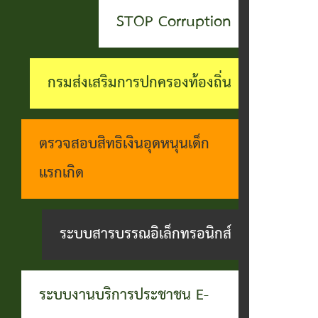
สะดวกฯ
ทุกข์
บุคคล
STOP Corruption
กอง
บุคคล
ตรวจ
ช่อง
สาธารณสุข
ที่น่า
สอบ
ทางการ
กรมส่งเสริมการปกครองท้องถิ่น
และสิ่ง
ยกย่อง
ราย
รับฟัง
แวดล้อม
ชื่อ
การ
ความ
ตรวจสอบสิทธิเงินอุดหนุนเด็ก
กอง
โอน
ดำเนิน
คิดเห็น
แรกเกิด
การ
เงิน
การตาม
แจ้ง
ศึกษา
เข้า
นโยบาย
ระบบสารบรรณอิเล็กทรอนิกส์
ข้อมูล
บัญชี
การ
เบาะแส
เบี้ย
บริหาร
การ
ระบบงานบริการประชาชน E-
ยังชีพ
งาน