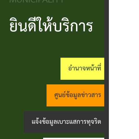
MUNICIPALITY
วิสัยทัศน์
ประชาชน
บริหาร
ข้อมูล
เรียน
และ
ข่าวสาร
ยินดีให้บริการ
แบบ
โครงสร้าง
ร้อง
ยุทธศาสตร์
ฟอร์ม
ส่วน
สถานะ
ทุกข์
อำนาจ
ต่างๆ
ราชการ
ทางการ
กระดาน
หน้าที่
แบบสอบถาม
สำนัก
สนทนา
อำนาจหน้าที่
กิจการ
ความพึง
ปลัด
คู่มือ
(Q&A)
สภา
พอใจ
ประชาชน
กอง
ร้อง
ศูนย์ข้อมูลข่าวสาร
เทศบาล
ตามพ
ร้อง
คลัง
เรียน
รบ.อำนวย
เรียน
ด้าน
แจ้งข้อมูลเบาะแสการทุจริต
กอง
ความ
ร้อง
งาน
ช่าง