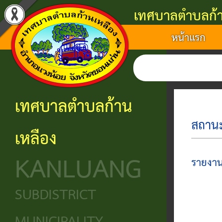
เทศบาลตำบลก้า
หน้าแรก
แนะนำ
งาน
โครงสร้าง
ศูนย์
ติดต่อ
เทศบาล
บริการ
องค์กร
ข้อมูล
ข้อมูล
การ
ประชาชน
ข่าวสาร
ประวัติ
โครงสร้าง
เทศบาลตำบลก้าน
ติดต่อ
ความ
เทศบาล
หน่วย
นโยบาย
เหลือง
เป็นมา
แจ้ง
บริการ
โครงสร้าง
และ
KANLUANG
ความ
ข้อมูล
ประชาชน
นิติบัญญัติ
แผน
รายงา
เดือด
พื้น
งาน
ศูนย์ช่วย
โครงสร้าง
SUBDISTRICT
ร้อน
ฐาน
เหลือ
ฝ่าย
ศูนย์
ร้อง