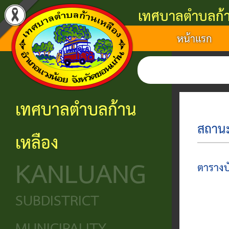
เทศบาลตำบลก้า
หน้าแรก
แนะนำ
งาน
โครงสร้าง
ศูนย์
ติดต่อ
เทศบาล
บริการ
องค์กร
ข้อมูล
ข้อมูล
การ
ประชาชน
ข่าวสาร
ประวัติ
โครงสร้าง
เทศบาลตำบลก้าน
ติดต่อ
ความ
เทศบาล
หน่วย
นโยบาย
เหลือง
เป็นมา
แจ้ง
บริการ
โครงสร้าง
และ
KANLUANG
ความ
ข้อมูล
ประชาชน
นิติบัญญัติ
แผน
ตารางบ
เดือด
พื้น
งาน
ศูนย์ช่วย
โครงสร้าง
SUBDISTRICT
ร้อน
ฐาน
เหลือ
ฝ่าย
ศูนย์
ร้อง