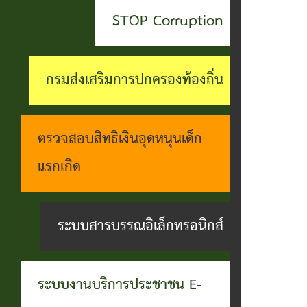
สะดวกฯ
ทุกข์
บุคคล
STOP Corruption
กอง
บุคคล
ตรวจ
ช่อง
สาธารณสุข
ที่น่า
สอบ
ทางการ
กรมส่งเสริมการปกครองท้องถิ่น
และสิ่ง
ยกย่อง
ราย
รับฟัง
แวดล้อม
ชื่อ
การ
ความ
ตรวจสอบสิทธิเงินอุดหนุนเด็ก
กอง
โอน
ดำเนิน
คิดเห็น
แรกเกิด
การ
เงิน
การตาม
แจ้ง
ศึกษา
เข้า
นโยบาย
ระบบสารบรรณอิเล็กทรอนิกส์
ข้อมูล
บัญชี
การ
เบาะแส
เบี้ย
บริหาร
การ
ระบบงานบริการประชาชน E-
ยังชีพ
งาน