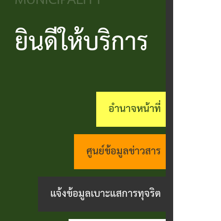
MUNICIPALITY
วิสัยทัศน์
ประชาชน
บริหาร
ข้อมูล
เรียน
และ
ข่าวสาร
ยินดีให้บริการ
แบบ
โครงสร้าง
ร้อง
ยุทธศาสตร์
ฟอร์ม
ส่วน
สถานะ
ทุกข์
อำนาจ
ต่างๆ
ราชการ
ทางการ
กระดาน
หน้าที่
แบบสอบถาม
สำนัก
สนทนา
อำนาจหน้าที่
กิจการ
ความพึง
ปลัด
คู่มือ
(Q&A)
สภา
พอใจ
ประชาชน
กอง
ร้อง
ศูนย์ข้อมูลข่าวสาร
เทศบาล
ตามพ
ร้อง
คลัง
เรียน
รบ.อำนวย
เรียน
ด้าน
แจ้งข้อมูลเบาะแสการทุจริต
กอง
ความ
ร้อง
งาน
ช่าง