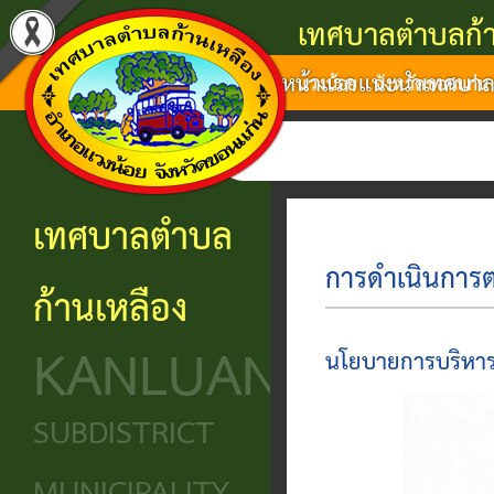
เทศบาลตำบลก้า
หน้าแรก
แนะนำเทศบา
แนะนำ
งาน
โครงสร้าง
ศูนย์
ติดต่อ
แวงน้อย จังหวัดขอนแก่น
เทศบาล
บริการ
องค์กร
ข้อมูล
ข้อมูล
การ
ประชาชน
ข่าวสาร
ประวัติ
โครงสร้าง
เทศบาลตำบล
ติดต่อ
ความ
เทศบาล
หน่วย
นโยบาย
การดำเนินการ
ก้านเหลือง
เป็นมา
แจ้ง
บริการ
โครงสร้าง
และ
KANLUANG
ความ
ข้อมูล
ประชาชน
นิติบัญญัติ
แผน
นโยบายการบริหาร
เดือด
พื้น
งาน
ศูนย์ช่วย
โครงสร้าง
SUBDISTRICT
ร้อน
ฐาน
เหลือ
ฝ่าย
ศูนย์
ร้อง