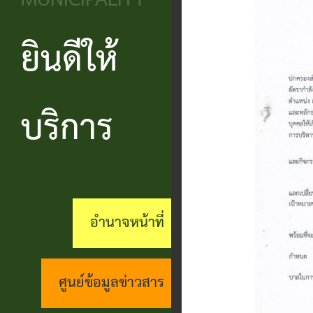
MUNICIPALITY
วิสัยทัศน์
ประชาชน
บริหาร
ข้อมูล
เรียน
และ
ข่าวสาร
ยินดีให้
แบบ
โครงสร้าง
ร้อง
ยุทธศาสตร์
ฟอร์ม
ส่วน
สถานะ
ทุกข์
อำนาจ
ต่างๆ
ราชการ
ทางการ
บริการ
กระดาน
หน้าที่
แบบสอบถาม
สำนัก
สนทนา
กิจการ
ความพึง
ปลัด
คู่มือ
(Q&A)
สภา
พอใจ
ประชาชน
กอง
ร้อง
อำนาจหน้าที่
เทศบาล
ตามพ
ร้อง
คลัง
เรียน
รบ.อำนวย
เรียน
ด้าน
กอง
ศูนย์ข้อมูลข่าวสาร
ความ
ร้อง
งาน
ช่าง