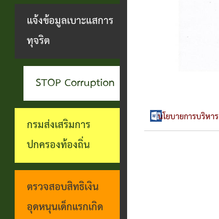
สะดวกฯ
ทุกข์
บุคคล
แจ้งข้อมูลเบาะแสการ
กอง
บุคคล
ตรวจ
ช่อง
ทุจริต
สาธารณสุข
ที่น่า
สอบ
ทางการ
และสิ่ง
ยกย่อง
ราย
รับฟัง
แวดล้อม
STOP Corruption
ชื่อ
การ
ความ
กอง
โอน
ดำเนิน
คิดเห็น
นโยบายการบริหา
กรมส่งเสริมการ
การ
เงิน
การตาม
แจ้ง
ปกครองท้องถิ่น
ศึกษา
เข้า
นโยบาย
ข้อมูล
บัญชี
การ
เบาะแส
ตรวจสอบสิทธิเงิน
เบี้ย
บริหาร
การ
อุดหนุนเด็กแรกเกิด
ยังชีพ
งาน