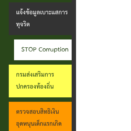
สะดวกฯ
ทุกข์
บุคคล
แจ้งข้อมูลเบาะแสการ
กอง
บุคคล
ตรวจ
ช่อง
ทุจริต
สาธารณสุข
ที่น่า
สอบ
ทางการ
และสิ่ง
ยกย่อง
ราย
รับฟัง
แวดล้อม
STOP Corruption
ชื่อ
การ
ความ
กอง
โอน
ดำเนิน
คิดเห็น
กรมส่งเสริมการ
การ
เงิน
การตาม
แจ้ง
ปกครองท้องถิ่น
ศึกษา
เข้า
นโยบาย
ข้อมูล
บัญชี
การ
เบาะแส
ตรวจสอบสิทธิเงิน
เบี้ย
บริหาร
การ
อุดหนุนเด็กแรกเกิด
ยังชีพ
งาน