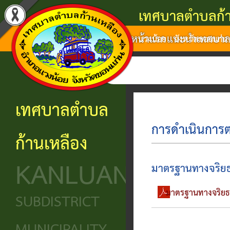
เทศบาลตำบลก้า
หน้าแรก
แนะนำเทศบา
แนะนำ
งาน
โครงสร้าง
ศูนย์
ติดต่อ
แวงน้อย จังหวัดขอนแก่น
เทศบาล
บริการ
องค์กร
ข้อมูล
ข้อมูล
การ
ประชาชน
ข่าวสาร
ประวัติ
โครงสร้าง
เทศบาลตำบล
ติดต่อ
ความ
เทศบาล
หน่วย
นโยบาย
การดำเนินการ
ก้านเหลือง
เป็นมา
แจ้ง
บริการ
โครงสร้าง
และ
KANLUANG
ความ
ข้อมูล
ประชาชน
นิติบัญญัติ
แผน
มาตรฐานทางจริยธ
เดือด
พื้น
งาน
มาตรฐานทางจริยธร
ศูนย์ช่วย
โครงสร้าง
SUBDISTRICT
ร้อน
ฐาน
เหลือ
ฝ่าย
ศูนย์
ร้อง