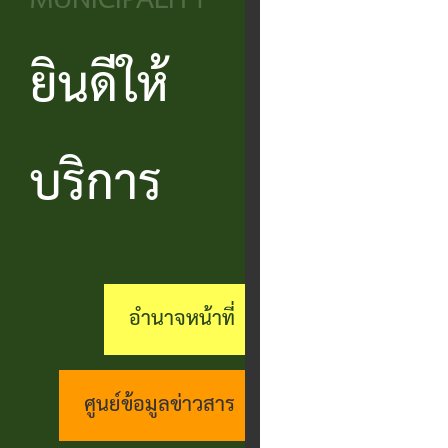
MUNICIPALITY
วิสัยทัศน์
ประชาชน
บริหาร
ข้อมูล
เรียน
และ
ข่าวสาร
ยินดีให้
แบบ
โครงสร้าง
ร้อง
ยุทธศาสตร์
ฟอร์ม
ส่วน
สถานะ
ทุกข์
อำนาจ
ต่างๆ
ราชการ
ทางการ
บริการ
กระดาน
หน้าที่
แบบสอบถาม
สำนัก
สนทนา
กิจการ
ความพึง
ปลัด
คู่มือ
(Q&A)
สภา
พอใจ
ประชาชน
กอง
ร้อง
อำนาจหน้าที่
เทศบาล
ตามพ
ร้อง
คลัง
เรียน
รบ.อำนวย
เรียน
ด้าน
กอง
ศูนย์ข้อมูลข่าวสาร
ความ
ร้อง
งาน
ช่าง