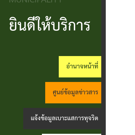
MUNICIPALITY
วิสัยทัศน์
ประชาชน
บริหาร
ข้อมูล
เรียน
และ
ข่าวสาร
ยินดีให้บริการ
แบบ
โครงสร้าง
ร้อง
ยุทธศาสตร์
ฟอร์ม
ส่วน
สถานะ
ทุกข์
อำนาจ
ต่างๆ
ราชการ
ทางการ
กระดาน
หน้าที่
แบบสอบถาม
สำนัก
สนทนา
อำนาจหน้าที่
กิจการ
ความพึง
ปลัด
คู่มือ
(Q&A)
สภา
พอใจ
ประชาชน
กอง
ร้อง
ศูนย์ข้อมูลข่าวสาร
เทศบาล
ตามพ
ร้อง
คลัง
เรียน
รบ.อำนวย
เรียน
ด้าน
แจ้งข้อมูลเบาะแสการทุจริต
กอง
ความ
ร้อง
งาน
ช่าง