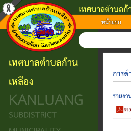
เทศบาลตำบลก้า
หน้าแรก
แนะนำ
งาน
โครงสร้าง
ศูนย์
ติดต่อ
เทศบาล
บริการ
องค์กร
ข้อมูล
ข้อมูล
การ
ประชาชน
ข่าวสาร
ประวัติ
โครงสร้าง
เทศบาลตำบลก้าน
ติดต่อ
ความ
เทศบาล
หน่วย
นโยบาย
การดำ
เหลือง
เป็นมา
แจ้ง
บริการ
โครงสร้าง
และ
KANLUANG
ความ
ข้อมูล
ประชาชน
นิติบัญญัติ
แผน
รายงาน
เดือด
พื้น
งาน
ราย
ศูนย์ช่วย
โครงสร้าง
SUBDISTRICT
ร้อน
ฐาน
เหลือ
ฝ่าย
ศูนย์
ร้อง