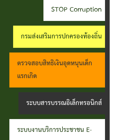
สะดวกฯ
ทุกข์
บุคคล
STOP Corruption
กอง
บุคคล
ตรวจ
ช่อง
สาธารณสุข
ที่น่า
สอบ
ทางการ
กรมส่งเสริมการปกครองท้องถิ่น
และสิ่ง
ยกย่อง
ราย
รับฟัง
แวดล้อม
ชื่อ
การ
ความ
ตรวจสอบสิทธิเงินอุดหนุนเด็ก
กอง
โอน
ดำเนิน
คิดเห็น
แรกเกิด
การ
เงิน
การตาม
แจ้ง
ศึกษา
เข้า
นโยบาย
ระบบสารบรรณอิเล็กทรอนิกส์
ข้อมูล
บัญชี
การ
เบาะแส
เบี้ย
บริหาร
การ
ระบบงานบริการประชาชน E-
ยังชีพ
งาน