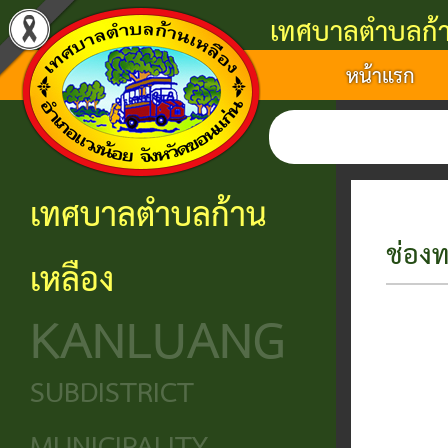
เทศบาลตำบลก้า
หน้าแรก
แนะนำ
งาน
โครงสร้าง
ศูนย์
ติดต่อ
เทศบาล
บริการ
องค์กร
ข้อมูล
ข้อมูล
การ
ประชาชน
ข่าวสาร
ประวัติ
โครงสร้าง
เทศบาลตำบลก้าน
ติดต่อ
ความ
เทศบาล
หน่วย
นโยบาย
ช่องท
เหลือง
เป็นมา
แจ้ง
บริการ
โครงสร้าง
และ
KANLUANG
ความ
ข้อมูล
ประชาชน
นิติบัญญัติ
แผน
เดือด
พื้น
งาน
ศูนย์ช่วย
โครงสร้าง
SUBDISTRICT
ร้อน
ฐาน
เหลือ
ฝ่าย
ศูนย์
ร้อง