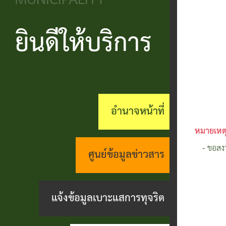
MUNICIPALITY
วิสัยทัศน์
ประชาชน
บริหาร
ข้อมูล
เรียน
และ
ข่าวสาร
ยินดีให้บริการ
แบบ
โครงสร้าง
ร้อง
ยุทธศาสตร์
ฟอร์ม
ส่วน
สถานะ
ทุกข์
อำนาจ
ต่างๆ
ราชการ
ทางการ
กระดาน
หน้าที่
แบบสอบถาม
สำนัก
สนทนา
อำนาจหน้าที่
กิจการ
ความพึง
ปลัด
คู่มือ
(Q&A)
หมายเหต
สภา
พอใจ
ประชาชน
- ขอสงว
กอง
ร้อง
ศูนย์ข้อมูลข่าวสาร
เทศบาล
ตามพ
ร้อง
คลัง
เรียน
รบ.อำนวย
เรียน
ด้าน
แจ้งข้อมูลเบาะแสการทุจริต
กอง
ความ
ร้อง
งาน
ช่าง