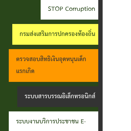
สะดวกฯ
ทุกข์
บุคคล
STOP Corruption
กอง
บุคคล
ตรวจ
ช่อง
สาธารณสุข
ที่น่า
สอบ
ทางการ
กรมส่งเสริมการปกครองท้องถิ่น
และสิ่ง
ยกย่อง
ราย
รับฟัง
แวดล้อม
ชื่อ
การ
ความ
ตรวจสอบสิทธิเงินอุดหนุนเด็ก
กอง
โอน
ดำเนิน
คิดเห็น
แรกเกิด
การ
เงิน
การตาม
แจ้ง
ศึกษา
เข้า
นโยบาย
ระบบสารบรรณอิเล็กทรอนิกส์
ข้อมูล
บัญชี
การ
เบาะแส
เบี้ย
บริหาร
การ
ระบบงานบริการประชาชน E-
ยังชีพ
งาน